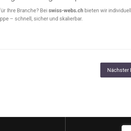
für Ihre Branche? Bei
swiss-webs.ch
bieten wir individuel
pe – schnell, sicher und skalierbar.
Post
Nächster 
navigation