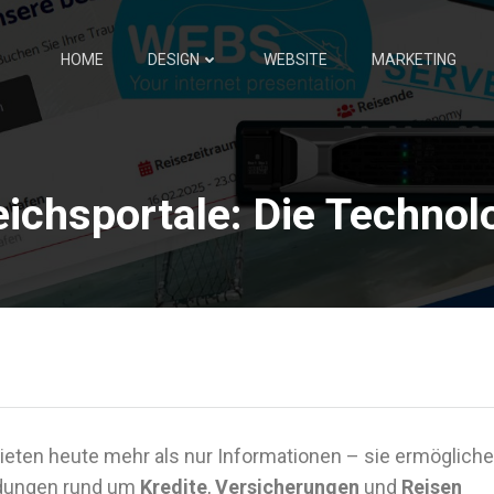
HOME
DESIGN
WEBSITE
MARKETING
eichsportale: Die Technol
ieten heute mehr als nur Informationen – sie ermöglich
idungen rund um
Kredite
,
Versicherungen
und
Reisen