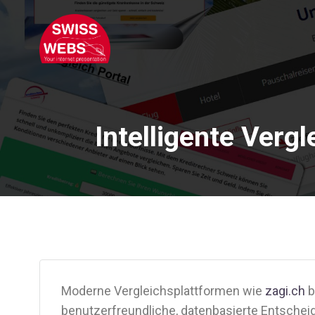
Skip
to
content
Intelligente Vergl
Moderne Vergleichsplattformen wie
zagi.ch
b
benutzerfreundliche, datenbasierte Entsche