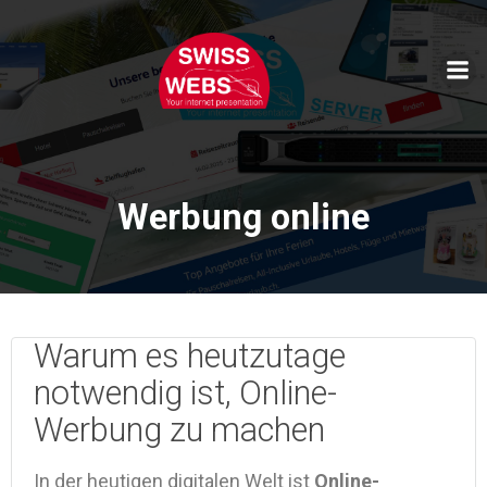
Skip
to
content
Werbung online
Warum es heutzutage
notwendig ist, Online-
Werbung zu machen
In der heutigen digitalen Welt ist
Online-